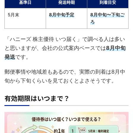
基準日
発送時期
到着目安
5月末
8月中旬予定
8月中旬〜下旬ご
ろ
「ハニーズ 株主優待 いつ届く」で調べる人は多い
と思いますが、会社の公式案内ベースでは
8月中旬
発送
です。
郵便事情や地域差もあるので、実際の到着は8月中
旬から下旬くらいを見ておくとよさそうです。
有効期限はいつまで？