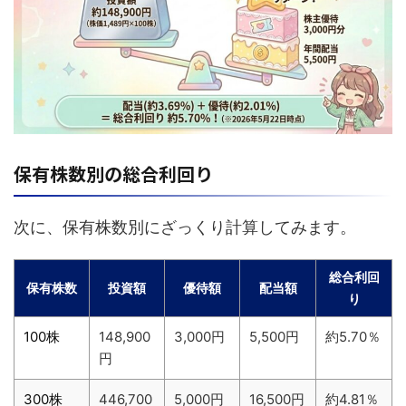
保有株数別の総合利回り
次に、保有株数別にざっくり計算してみます。
総合利回
保有株数
投資額
優待額
配当額
り
100株
148,900
3,000円
5,500円
約5.70％
円
300株
446,700
5,000円
16,500円
約4.81％