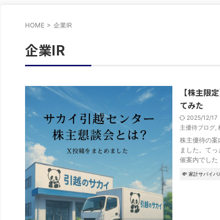
HOME
>
企業IR
企業IR
【株主限定
てみた
2025/12/1
主優待ブログ
,
株主優待の案
ました。てっ
催案内でした .
💸 家計サバイバ