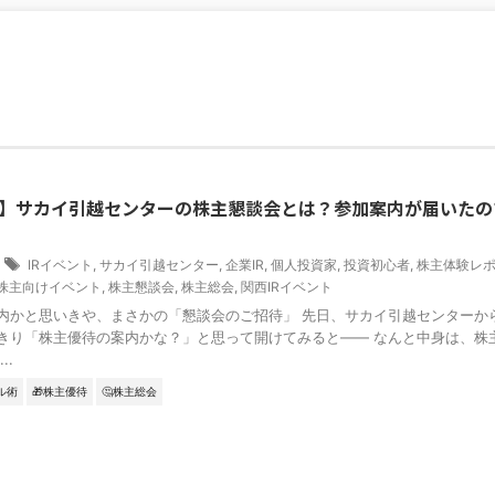
】サカイ引越センターの株主懇談会とは？参加案内が届いたの
7
IRイベント
,
サカイ引越センター
,
企業IR
,
個人投資家
,
投資初心者
,
株主体験レ
株主向けイベント
,
株主懇談会
,
株主総会
,
関西IRイベント
内かと思いきや、まさかの「懇談会のご招待」 先日、サカイ引越センターか
きり「株主優待の案内かな？」と思って開けてみると—— なんと中身は、株
..
ル術
🎁株主優待
🤔株主総会