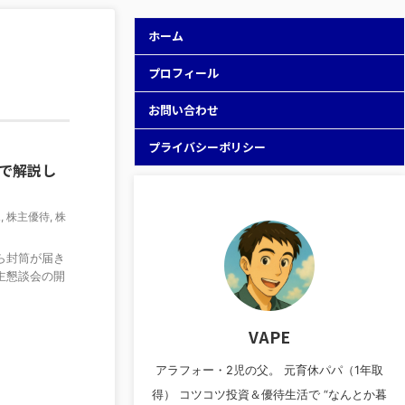
ホーム
プロフィール
お問い合わせ
プライバシーポリシー
で解説し
ポ
,
株主優待
,
株
ら封筒が届き
主懇談会の開
VAPE
アラフォー・2児の父。 元育休パパ（1年取
得） コツコツ投資＆優待生活で “なんとか暮