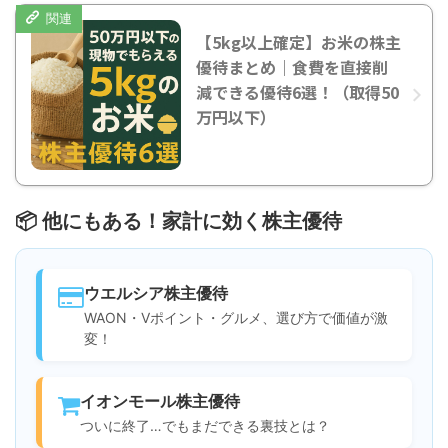
【5kg以上確定】お米の株主
優待まとめ｜食費を直接削
減できる優待6選！（取得50
万円以下）
📦 他にもある！家計に効く株主優待
ウエルシア株主優待
WAON・Vポイント・グルメ、選び方で価値が激
変！
イオンモール株主優待
ついに終了…でもまだできる裏技とは？