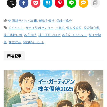
-
💸 家計サバイバル術
,
🎁株主優待
,
🤔株主総会
-
IRイベント
,
サカイ引越センター
,
企業IR
,
個人投資家
,
投資初心者
,
株主体験レポ
,
株主優待
,
株主優待ブログ
,
株主向けイベント
,
株主懇談
会
,
株主総会
,
関西IRイベント
関連記事