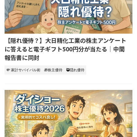
【隠れ優待？】大日精化工業の株主アンケート
に答えると電子ギフト500円分が当たる｜中間
報告書に同封
💸 家計サバイバル術
🎁株主優待
🥷隠れ優待