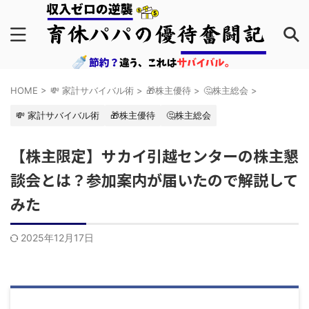
HOME
>
💸 家計サバイバル術
>
🎁株主優待
>
🤔株主総会
>
💸 家計サバイバル術
🎁株主優待
🤔株主総会
【株主限定】サカイ引越センターの株主懇
談会とは？参加案内が届いたので解説して
みた
2025年12月17日