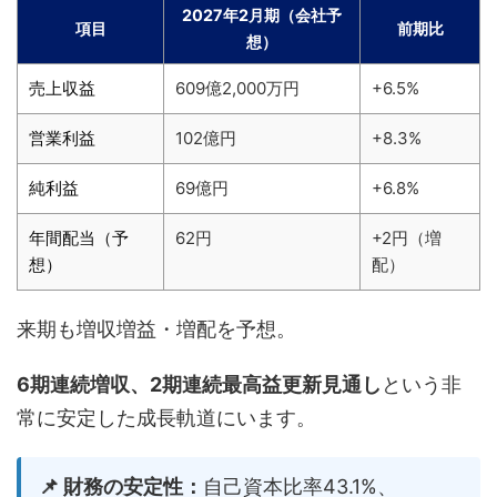
2027年2月期（会社予
項目
前期比
想）
売上収益
609億2,000万円
+6.5%
営業利益
102億円
+8.3%
純利益
69億円
+6.8%
年間配当（予
62円
+2円（増
想）
配）
来期も増収増益・増配を予想。
6期連続増収、2期連続最高益更新見通し
という非
常に安定した成長軌道にいます。
📌 財務の安定性：
自己資本比率43.1%、