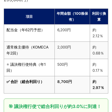
年間金額（100株保
利回り換
項目
有）
算
配当金（年62円予想）
6,200円
約
2.12％
通常株主優待（KOMECA
2,000円
約
年2回）
0.68％
⭐ 議決権行使特典（年1
500円
約
回）
0.17％
✅ 合計（総合利回り）
8,700円
約
2.97％
🎯 議決権行使で総合利回りが約3.0%に到達！