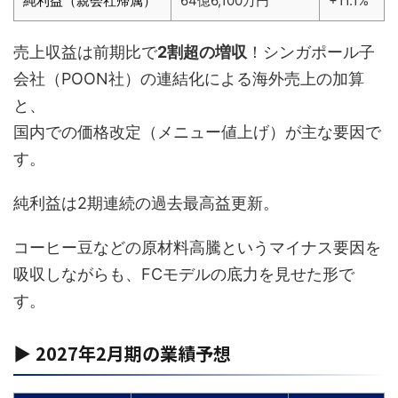
純利益（親会社帰属）
64億6,100万円
+11.1%
売上収益は前期比で
2割超の増収
！シンガポール子
会社（POON社）の連結化による海外売上の加算
と、
国内での価格改定（メニュー値上げ）が主な要因で
す。
純利益は2期連続の過去最高益更新。
コーヒー豆などの原材料高騰というマイナス要因を
吸収しながらも、FCモデルの底力を見せた形で
す。
▶ 2027年2月期の業績予想