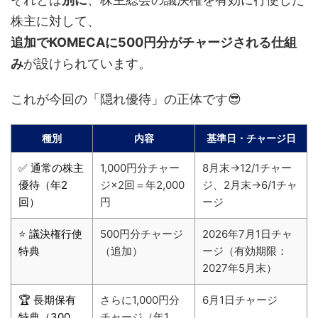
株主に対して、
追加でKOMECAに500円分がチャージされる仕組
み
が設けられています。
これが今回の「隠れ優待」の正体です😎
種別
内容
基準日・チャージ日
✅ 通常の株主
1,000円分チャー
8月末→12/1チャー
優待（年2
ジ×2回＝年2,000
ジ、2月末→6/1チャ
回）
円
ージ
⭐ 議決権行使
500円分チャージ
2026年7月1日チャ
特典
（追加）
ージ（有効期限：
2027年5月末）
🏆 長期保有
さらに1,000円分
6月1日チャージ
特典（300
チャージ（年1