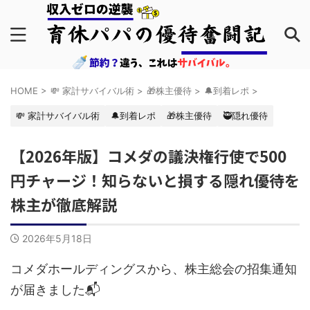
HOME
>
💸 家計サバイバル術
>
🎁株主優待
>
🔔到着レポ
>
💸 家計サバイバル術
🔔到着レポ
🎁株主優待
🥷隠れ優待
【2026年版】コメダの議決権行使で500
円チャージ！知らないと損する隠れ優待を
株主が徹底解説
2026年5月18日
コメダホールディングスから、株主総会の招集通知
が届きました📬