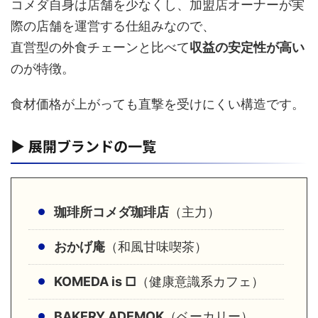
コメダ自身は店舗を少なくし、加盟店オーナーが実
際の店舗を運営する仕組みなので、
直営型の外食チェーンと比べて
収益の安定性が高い
のが特徴。
食材価格が上がっても直撃を受けにくい構造です。
▶ 展開ブランドの一覧
珈琲所コメダ珈琲店
（主力）
おかげ庵
（和風甘味喫茶）
KOMEDA is □
（健康意識系カフェ）
BAKERY ADEMOK
（ベーカリー）