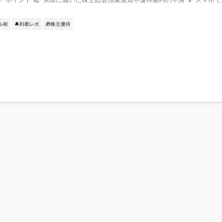
ル術
🔔到着レポ
🎁株主優待