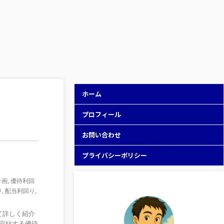
ホーム
プロフィール
お問い合わせ
プライバシーポリシー
計画
,
優待利回
り
,
配当利回り
,
て詳しく紹介
で完結する優待