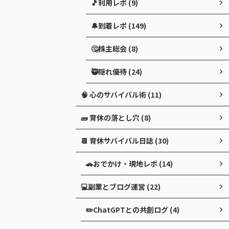
🎵利用レポ (9)
🔔到着レポ (149)
🤔株主総会 (8)
🥷隠れ優待 (24)
🧠 心のサバイバル術 (11)
🧱 育休の落とし穴 (8)
📆 育休サバイバル日誌 (30)
🚗おでかけ・現地レポ (14)
💻副業とブログ運営 (22)
✏️ChatGPTとの共創ログ (4)