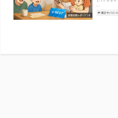
...
💸 家計サバイバ