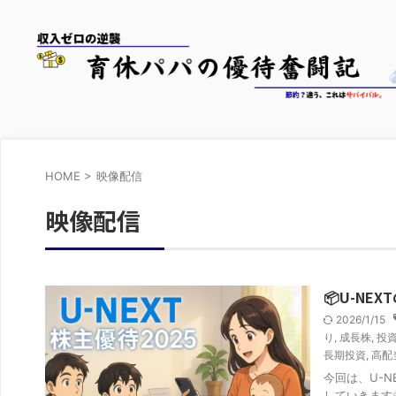
HOME
>
映像配信
映像配信
📦U-N
2026/1/15
り
,
成長株
,
投
長期投資
,
高配
今回は、U-
していきます✨