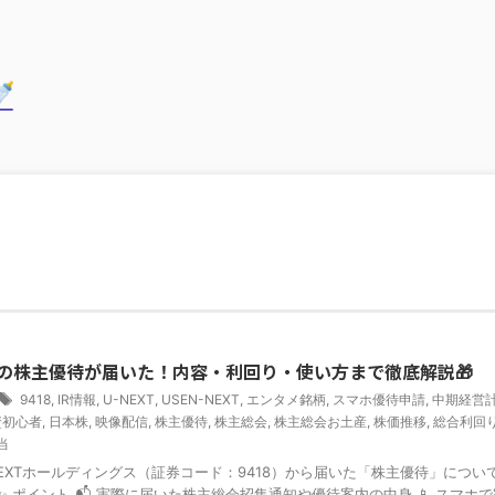
EXTの株主優待が届いた！内容・利回り・使い方まで徹底解説🎁
9418
,
IR情報
,
U-NEXT
,
USEN-NEXT
,
エンタメ銘柄
,
スマホ優待申請
,
中期経営
資初心者
,
日本株
,
映像配信
,
株主優待
,
株主総会
,
株主総会お土産
,
株価推移
,
総合利回
当
NEXTホールディングス（証券コード：9418）から届いた「株主優待」につい
 ポイント 📬 実際に届いた株主総会招集通知や優待案内の中身 📱 スマホ