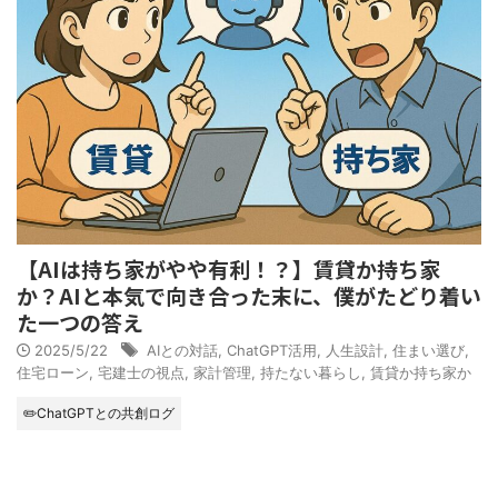
【AIは持ち家がやや有利！？】賃貸か持ち家
か？AIと本気で向き合った末に、僕がたどり着い
た一つの答え
2025/5/22
AIとの対話
,
ChatGPT活用
,
人生設計
,
住まい選び
,
住宅ローン
,
宅建士の視点
,
家計管理
,
持たない暮らし
,
賃貸か持ち家か
✏️ChatGPTとの共創ログ