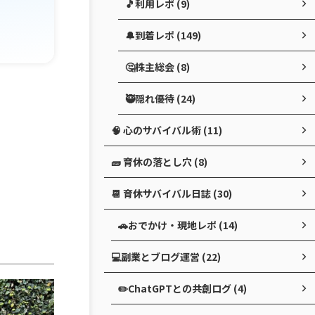
🎵利用レポ (9)
🔔到着レポ (149)
🤔株主総会 (8)
🥷隠れ優待 (24)
🧠 心のサバイバル術 (11)
🧱 育休の落とし穴 (8)
📆 育休サバイバル日誌 (30)
🚗おでかけ・現地レポ (14)
💻副業とブログ運営 (22)
✏️ChatGPTとの共創ログ (4)