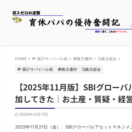
HOME
>
💸 家計サバイバル術
>
🎁株主優待
>
🤔株主総会
>
💸 家計サバイバル術
🎁株主優待
🤔株主総会
【2025年11月版】SBIグロ
加してきた｜お土産・質疑・経
2025年12月17日
2025年11月21日（金）、SBIグローバルアセットマネジ