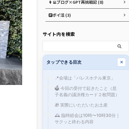
👩‍💻ブログ×GPT再挑戦記 (8)
🅿️ポイ活 (3)
サイト内を検索
タップできる目次
✕
📍会場は「パレスホテル東京」
🗳️ 今回の受付で起きたこと（息
子名義の議決権カード２枚問題）
🎁 実際にいただいたお土産
🕰 臨時総会は10時〜10時30分｜
サクッと終わる内容