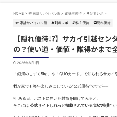
HOME
>
💸 家計サバイバル術
>
🎁株主優待
>
🔔到着レポ
>
💸 家計サバイバル術
🔔到着レポ
🎁株主優待
🥷隠れ優待
【隠れ優待!?】サカイ引越セン
の？使い道・価値・誰得かまで
2026年8月1日
「銀河のしずく5kg」や「QUOカード」で知られるサカイ
我が家でも毎年楽しみにしている“公式優待”ですが──
📮 ある日、ポストに届いた封筒を開けてみると、
そこには
公式サイトしれっと掲載されている“謎の特典”
が