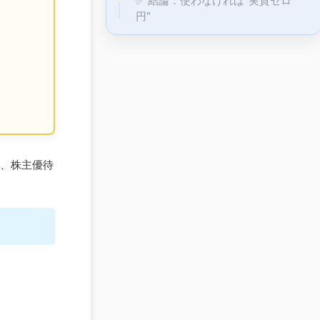
✅ 結論：使わなければ“実質ゼロ
円”
、株主優待