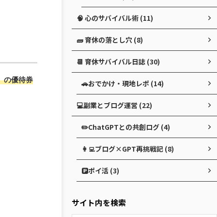
🧠 心のサバイバル術 (11)
🧱 育休の落とし穴 (8)
📆 育休サバイバル日誌 (30)
引」の優待券
🚗おでかけ・現地レポ (14)
💻副業とブログ運営 (22)
✏️ChatGPTとの共創ログ (4)
👩‍💻ブログ×GPT再挑戦記 (8)
🅿️ポイ活 (3)
サイト内を検索