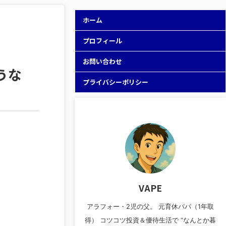
ホーム
プロフィール
お問い合わせ
うな
プライバシーポリシー
VAPE
アラフォー・2児の父。 元育休パパ（1年取
得） コツコツ投資＆優待生活で “なんとか暮