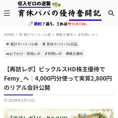
HOME
>
💸 家計サバイバル術
>
🎁株主優待
>
🎵利用レポ
>
💸 家計サバイバル術
📆 育休サバイバル日誌
🚗おでかけ・現地レポ
🎵利用レポ
🎁株主優待
【再訪レポ】ピックルスHD株主優待で
Femy_へ｜4,000円分使って実質2,800円
のリアル会計公開
2026年2月13日