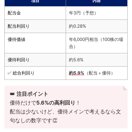
項目
内容
配当金
年3円（予想）
配当利回り
約0.28%
優待価値
年6,000円相当（100株の場
合）
優待利回り
約5.6%
✅ 総合利回り
約5.9%
（配当＋優待）
👑
注目ポイント
優待だけで
5.6%の高利回り
！
配当は少ないけど、優待メインで考えるなら文
句なしの数字です👏