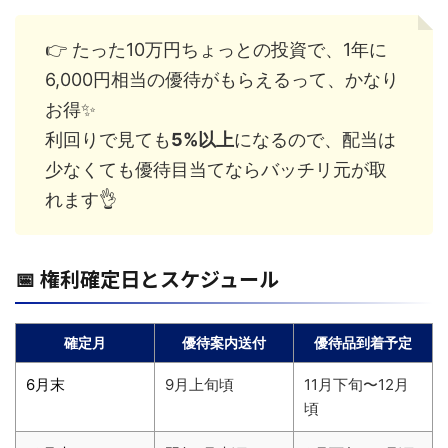
👉 たった10万円ちょっとの投資で、1年に
6,000円相当の優待がもらえるって、かなり
お得✨
利回りで見ても
5%以上
になるので、配当は
少なくても優待目当てならバッチリ元が取
れます👌
📅 権利確定日とスケジュール
確定月
優待案内送付
優待品到着予定
6月末
9月上旬頃
11月下旬〜12月
頃