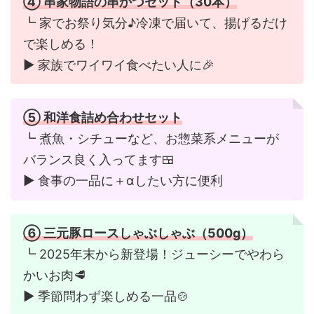
④
串家物語の串かつセット（30本）
┗ 家でお祭り気分♪冷凍で届いて、揚げるだけ
で楽しめる！
▶︎ 家族でワイワイ食べたい人に🎉
⑤
和洋食詰め合わせセット
┗ 煮魚・シチューなど、お惣菜系メニューが
バランス良く入ってます🍱
▶︎ 食事の一品に＋αしたい方に便利
⑥
三元豚ロースしゃぶしゃぶ（500g）
┗ 2025年末から新登場！ジューシーでやわら
かいお肉🥩
▶︎ 季節問わず楽しめる一品🍲