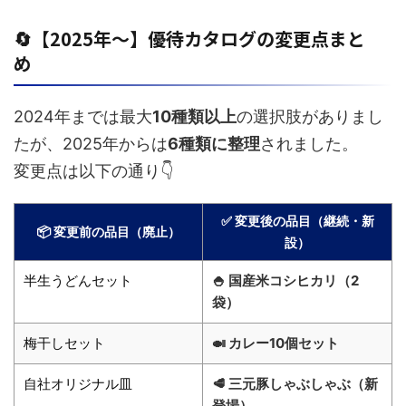
🔄【2025年〜】優待カタログの変更点まと
め
2024年までは最大
10種類以上
の選択肢がありまし
たが、2025年からは
6種類に整理
されました。
変更点は以下の通り👇
✅ 変更後の品目（継続・新
📦 変更前の品目（廃止）
設）
半生うどんセット
🍚 国産米コシヒカリ（2
袋）
梅干しセット
🍛 カレー10個セット
自社オリジナル皿
🥩 三元豚しゃぶしゃぶ（新
登場）