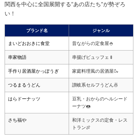
関西を中心に全国展開する“あの店たち”が勢ぞろ
い！
ブランド名
ジャンル
まいどおおきに食堂
昔ながらの定食屋🍚
串家物語
串揚げビュッフェ🍢
手作り居酒屋かっぽうぎ
家庭料理風の居酒屋🍶
つるまるうどん
讃岐系セルフうどん🍜
はらドーナッツ
豆乳・おからのヘルシード
ーナツ🍩
さち福や
和洋ミックスの定食・レス
トラン🍖