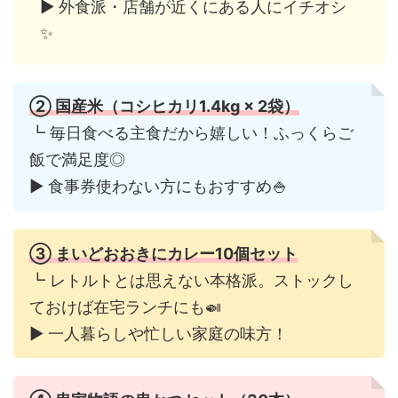
▶︎ 外食派・店舗が近くにある人にイチオシ
✨
②
国産米（コシヒカリ1.4kg × 2袋）
┗ 毎日食べる主食だから嬉しい！ふっくらご
飯で満足度◎
▶︎ 食事券使わない方にもおすすめ🍚
③
まいどおおきにカレー10個セット
┗ レトルトとは思えない本格派。ストックし
ておけば在宅ランチにも🍛
▶︎ 一人暮らしや忙しい家庭の味方！