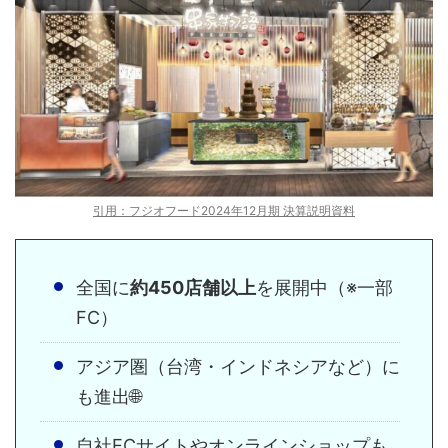
引用：フジオフード2024年12月期 決算説明資料
全国に
約450店舗以上
を展開中（※一部
FC）
アジア圏（台湾・インドネシアなど）に
も進出🌐
自社ECサイトやオンラインショップも