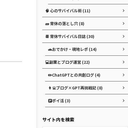
🧠 心のサバイバル術 (11)
🧱 育休の落とし穴 (8)
📆 育休サバイバル日誌 (30)
🚗おでかけ・現地レポ (14)
💻副業とブログ運営 (22)
✏️ChatGPTとの共創ログ (4)
👩‍💻ブログ×GPT再挑戦記 (8)
🅿️ポイ活 (3)
サイト内を検索