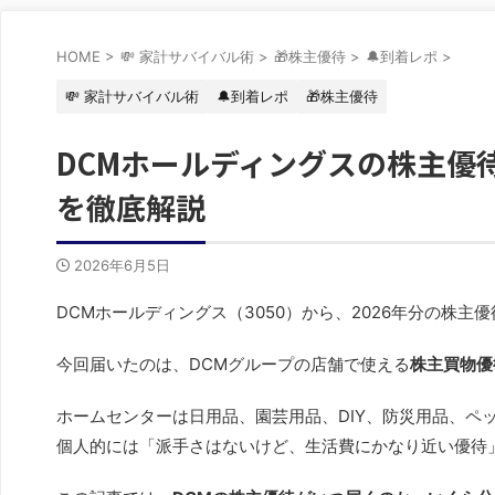
HOME
>
💸 家計サバイバル術
>
🎁株主優待
>
🔔到着レポ
>
💸 家計サバイバル術
🔔到着レポ
🎁株主優待
DCMホールディングスの株主優
を徹底解説
2026年6月5日
DCMホールディングス（3050）から、2026年分の株主
今回届いたのは、DCMグループの店舗で使える
株主買物優
ホームセンターは日用品、園芸用品、DIY、防災用品、ペ
個人的には「派手さはないけど、生活費にかなり近い優待