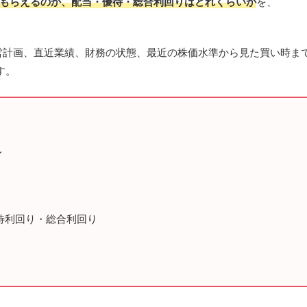
分もらえるのか、配当・優待・総合利回りはどれくらいか
を、
経営計画、直近業績、財務の状態、最近の株価水準から見た買い時ま
す。
身
優待利回り・総合利回り