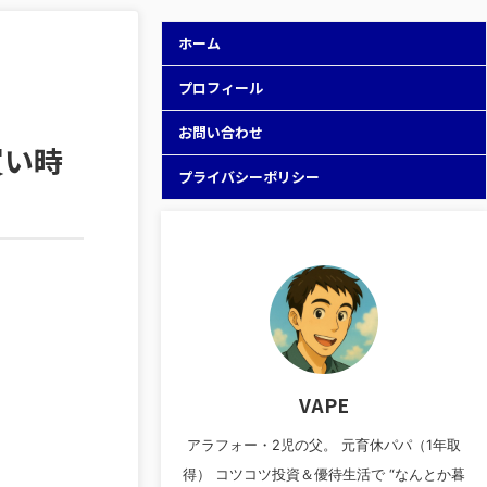
ホーム
プロフィール
お問い合わせ
買い時
プライバシーポリシー
VAPE
アラフォー・2児の父。 元育休パパ（1年取
得） コツコツ投資＆優待生活で “なんとか暮