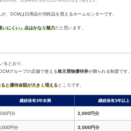
00円分。2026年6月1日から2027年5月31日まで使えます。
んが、DCMは日用品や消耗品を買えるホームセンターです。
迷いにくい」点はかなり魅力
だと思います。
ているとおり、
DCMグループの店舗で使える
株主買物優待券
が贈られる制度です
なると優待金額が大きく増える
ところです。
継続保有3年未満
継続保有3年以上
500円分
2,000円分
1,000円分
3,000円分