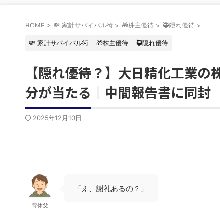
HOME
>
💸 家計サバイバル術
>
🎁株主優待
>
🥷隠れ優待
>
💸 家計サバイバル術
🎁株主優待
🥷隠れ優待
【隠れ優待？】大日精化工業の株
分が当たる｜中間報告書に同封
2025年12月10日
「え、謝礼あるの？」
育休父