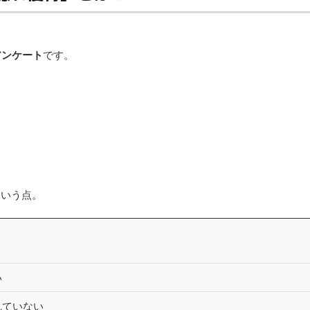
アンケート
です。
いう点。
い
れていない