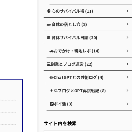
🧠 心のサバイバル術 (11)
🧱 育休の落とし穴 (8)
📆 育休サバイバル日誌 (30)
🚗おでかけ・現地レポ (14)
💻副業とブログ運営 (22)
✏️ChatGPTとの共創ログ (4)
👩‍💻ブログ×GPT再挑戦記 (8)
🅿️ポイ活 (3)
サイト内を検索