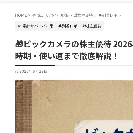
HOME
>
💸 家計サバイバル術
>
🎁株主優待
>
🔔到着レポ
>
💸 家計サバイバル術
🔔到着レポ
🎁株主優待
🎁ビックカメラの株主優待 20
時期・使い道まで徹底解説！
2026年5月23日