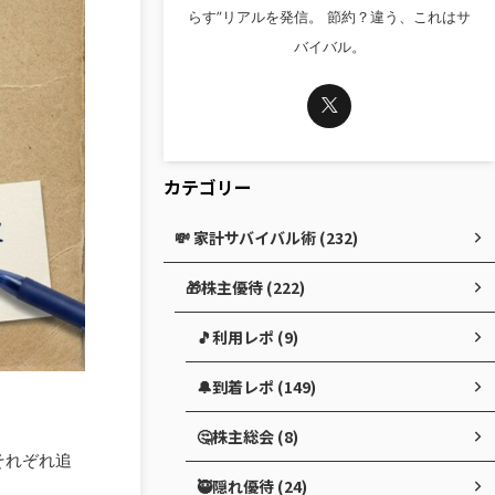
らす”リアルを発信。 節約？違う、これはサ
バイバル。
カテゴリー
💸 家計サバイバル術 (232)
🎁株主優待 (222)
🎵利用レポ (9)
🔔到着レポ (149)
🤔株主総会 (8)
それぞれ追
🥷隠れ優待 (24)