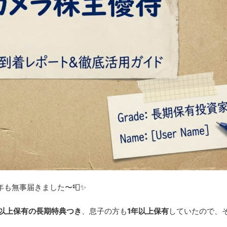
も無事届きました〜📮✨
年以上保有の長期特典つき
、息子の方も
1年以上保有
していたので、