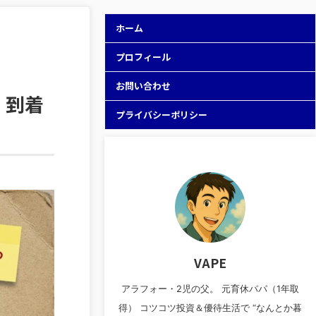
ホーム
プロフィール
お問い合わせ
・到着
プライバシーポリシー
VAPE
アラフォー・2児の父。 元育休パパ（1年取
得） コツコツ投資＆優待生活で “なんとか暮