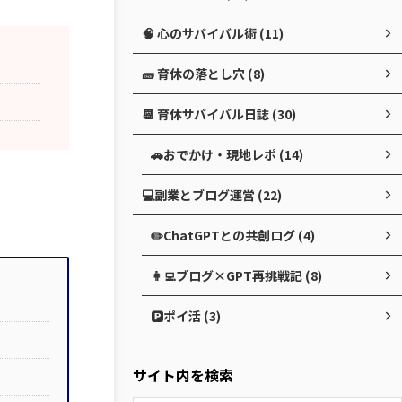
🧠 心のサバイバル術 (11)
🧱 育休の落とし穴 (8)
📆 育休サバイバル日誌 (30)
🚗おでかけ・現地レポ (14)
💻副業とブログ運営 (22)
✏️ChatGPTとの共創ログ (4)
👩‍💻ブログ×GPT再挑戦記 (8)
🅿️ポイ活 (3)
サイト内を検索